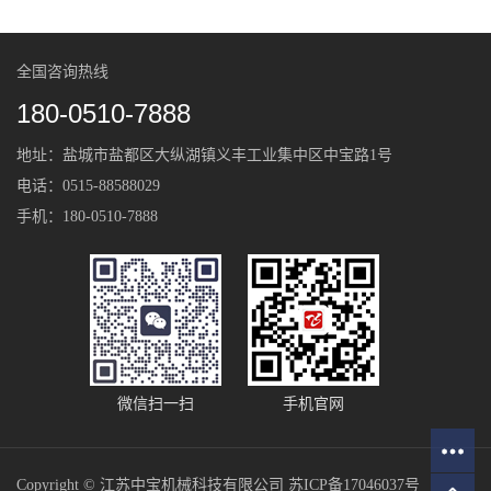
全国咨询热线
180-0510-7888
地址：盐城市盐都区大纵湖镇义丰工业集中区中宝路1号
电话：0515-88588029
手机：180-0510-7888
微信扫一扫
手机官网
Copyright © 江苏中宝机械科技有限公司
苏ICP备17046037号