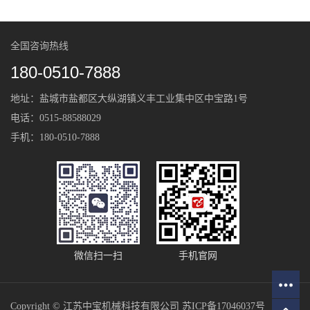
全国咨询热线
180-0510-7888
地址：盐城市盐都区大纵湖镇义丰工业集中区中宝路1号
电话：0515-88588029
手机：180-0510-7888
微信扫一扫
手机官网
Copyright © 江苏中宝机械科技有限公司
苏ICP备17046037号