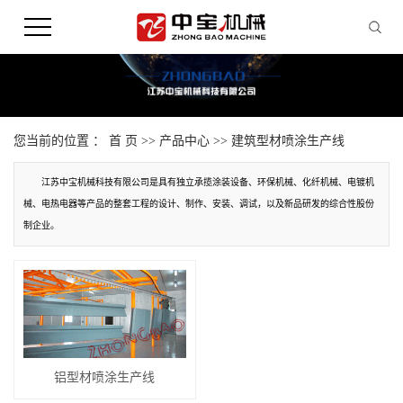
您当前的位置 ：
首 页
>>
产品中心
>>
建筑型材喷涂生产线
江苏中宝机械科技有限公司是具有独立承揽涂装设备、环保机械、化纤机械、电镀机
械、电热电器等产品的整套工程的设计、制作、安装、调试，以及新品研发的综合性股份
制企业。
铝型材喷涂生产线